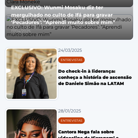
EXCLUSIVO: Wunmi Mosaku diz ter
mergulhado no culto de Ifá para gravar
‘Pecadores’: “Aprendi muito sobre mim”
17/04/2025
24/03/2025
ENTREVISTAS
Do check-in à liderança:
conheça a história de ascensão
de Daniele Simão na LATAM
28/01/2025
ENTREVISTAS
Cantora Nega fala sobre