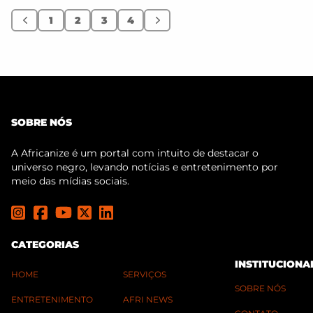
1
2
3
4
Anterior
Próximo
SOBRE NÓS
A Africanize é um portal com intuito de destacar o
universo negro, levando notícias e entretenimento por
meio das mídias sociais.
CATEGORIAS
INSTITUCIONA
HOME
SERVIÇOS
SOBRE NÓS
ENTRETENIMENTO
AFRI NEWS