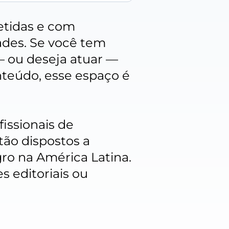
etidas e com
ades. Se você tem
— ou deseja atuar —
nteúdo, esse espaço é
fissionais de
tão dispostos a
gro na América Latina.
es editoriais ou