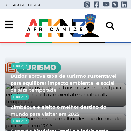
8 DE AGOSTO DE 2026
TURISMO
TURISMO
Búzios aprova taxa de turismo sustentável
para equilibrar impacto ambiental e social
da alta temporada
TURISMO
05/11/2025
Zimbábue é eleito o melhor destino do
mundo para visitar em 2025
TURISMO
14/10/2025