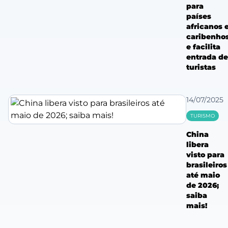
para
países
africanos 
caribenho
e facilita
entrada de
turistas
14/07/2025
TURISMO
China
libera
visto para
brasileiros
até maio
de 2026;
saiba
mais!