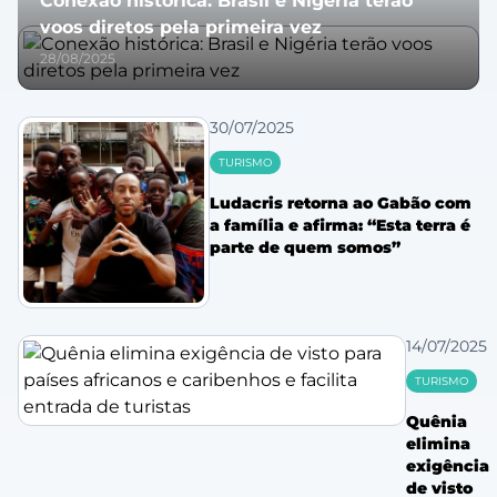
Conexão histórica: Brasil e Nigéria terão
voos diretos pela primeira vez
28/08/2025
30/07/2025
TURISMO
Ludacris retorna ao Gabão com
a família e afirma: “Esta terra é
parte de quem somos”
14/07/2025
TURISMO
Quênia
elimina
exigência
de visto