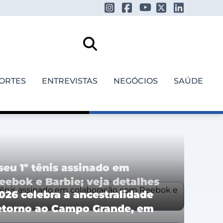
ORTES
ENTREVISTAS
NEGÓCIOS
SAÚDE
seu 1º tênis assinado em
ebok e Barbie; veja detalhes
026 celebra a ancestralidade
retorno ao Campo Grande, em