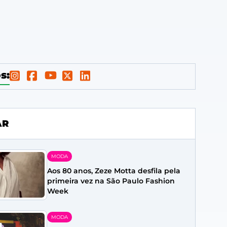
s:
AR
MODA
Aos 80 anos, Zeze Motta desfila pela
primeira vez na São Paulo Fashion
Week
MODA