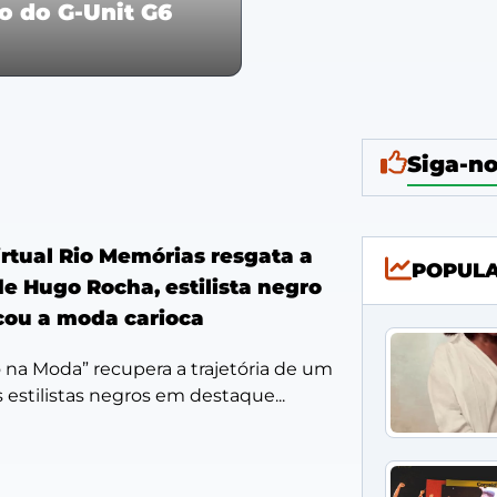
no do G-Unit G6
Siga-no
rtual Rio Memórias resgata a
POPUL
de Hugo Rocha, estilista negro
ou a moda carioca
o na Moda” recupera a trajetória de um
estilistas negros em destaque...