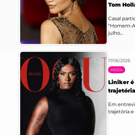
Tom Holl
Casal part
"Homem-Ara
julho...
17/06/2026
MODA
Liniker 
trajetóri
Em entrevis
trajetória 