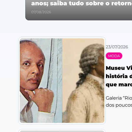
anos; saiba tudo sobre o retor
07/08/2026
23/07/2026
MODA
Museu Vi
história 
que marc
Galeria “Ri
dos poucos 