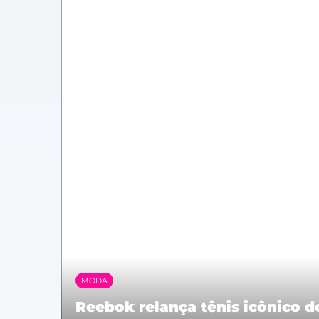
MODA
Reebok relança tênis icônico d