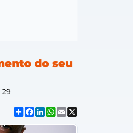
mento do seu
a 29
Compartilhar
Facebook
LinkedIn
WhatsApp
Email
X