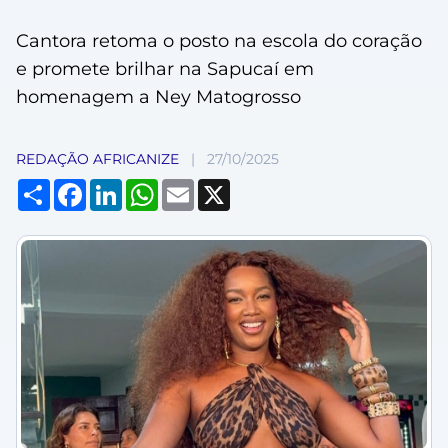
Cantora retoma o posto na escola do coração
e promete brilhar na Sapucaí em
homenagem a Ney Matogrosso
REDAÇÃO AFRICANIZE
|
27/10/2025
Compartilhar
Facebook
LinkedIn
WhatsApp
Email
X