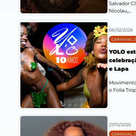
Salvador C
Nicolau,...
06/02/2026
CARNAVAL 2
YOLO est
celebraç
e Lapa
Movimento 
o Folia Trop
27/10/2025
CARNAVAL 2