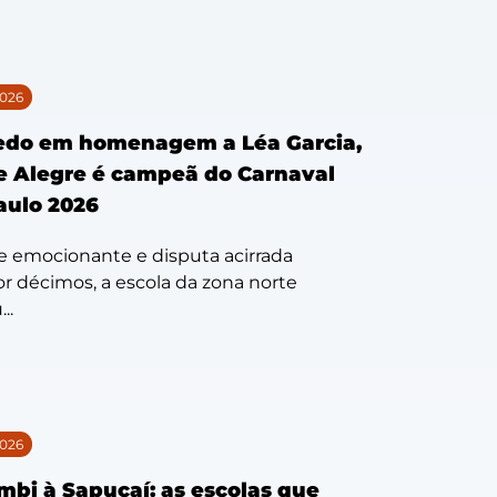
026
edo em homenagem a Léa Garcia,
 Alegre é campeã do Carnaval
aulo 2026
e emocionante e disputa acirrada
r décimos, a escola da zona norte
..
026
bi à Sapucaí: as escolas que