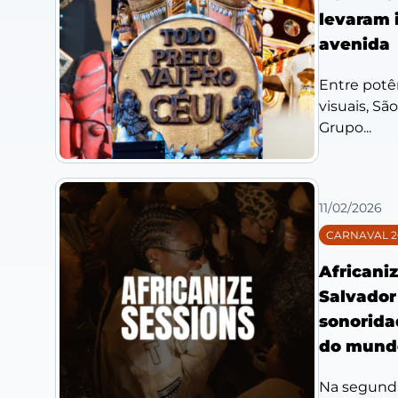
levaram 
avenida
Entre potên
visuais, Sã
Grupo...
11/02/2026
CARNAVAL 2
Africani
Salvador
sonorida
do mund
Na segunda-