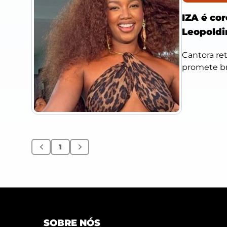
IZA é co
Leopoldi
Cantora re
promete br
1
Anterior
Próximo
SOBRE NÓS