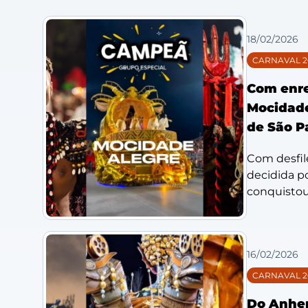
18/02/2026
CARNAVAL 2
Com enr
Mocidade
de São P
Com desfil
decidida po
conquistou.
16/02/2026
CARNAVAL 2
Do Anhem