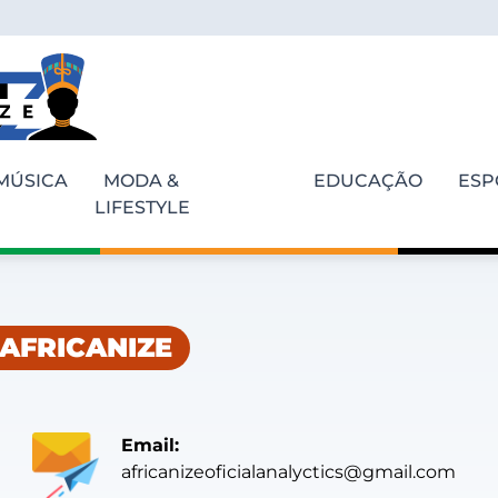
MÚSICA
MODA &
EDUCAÇÃO
ESP
LIFESTYLE
AFRICANIZE
Email:
africanizeoficialanalyctics@gmail.com