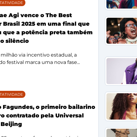
TATIVIDADE
ae Agi vence o The Best
 Brasil 2025 em uma final que
 que a potência preta também
o silêncio
milhão via incentivo estadual, a
o festival marca uma nova fase...
TATIVIDADE
 Fagundes, o primeiro bailarino
iro contratado pela Universal
 Beijing