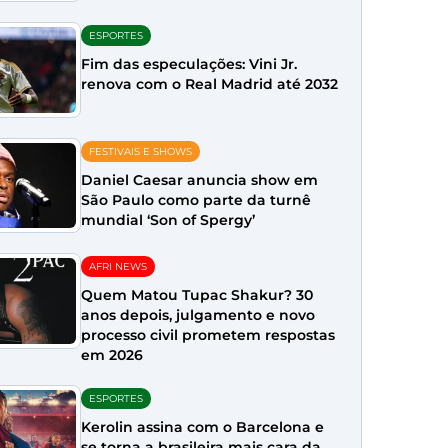
ESPORTES
Fim das especulações: Vini Jr.
renova com o Real Madrid até 2032
FESTIVAIS E SHOWS
Daniel Caesar anuncia show em
São Paulo como parte da turnê
mundial ‘Son of Spergy’
AFRI NEWS
Quem Matou Tupac Shakur? 30
anos depois, julgamento e novo
processo civil prometem respostas
em 2026
ESPORTES
Kerolin assina com o Barcelona e
se torna a brasileira mais cara da