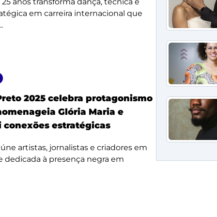
e 25 anos transforma dança, técnica e
ratégica em carreira internacional que
.
Preto 2025 celebra protagonismo
homenageia Glória Maria e
i conexões estratégicas
úne artistas, jornalistas e criadores em
e dedicada à presença negra em