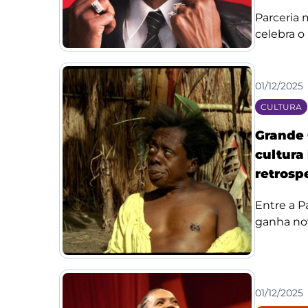
Parceria
celebra o 
01/12/2025
CULTURA
Grande 
cultura
retrosp
Entre a Pa
ganha no
01/12/2025