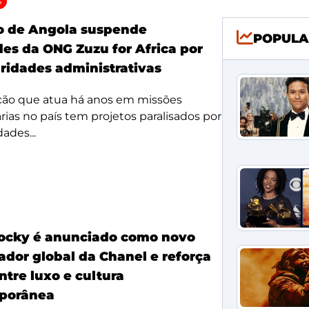
S
o de Angola suspende
POPULA
des da ONG Zuzu for Africa por
aridades administrativas
ção que atua há anos em missões
ias no país tem projetos paralisados por
dades...
ocky é anunciado como novo
dor global da Chanel e reforça
ntre luxo e cultura
porânea