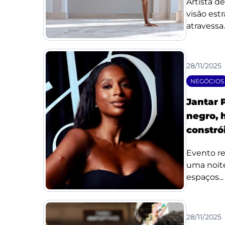
Artista d
visão est
atravessa..
28/11/2025
NEGÓCIOS
Jantar 
negro, 
constró
Evento re
uma noit
espaços...
28/11/2025