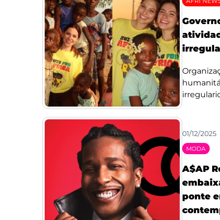
AFRI NEW
Govern
ativida
irregul
Organiza
humanitár
irregulari
01/12/2025
MODA
A$AP R
embaixa
ponte e
contem