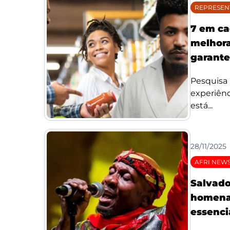
REPRESEN
7 em ca
melhora
garante
Pesquisa
experiênc
está...
28/11/2025
AFRI NEW
Salvado
homenag
essenci