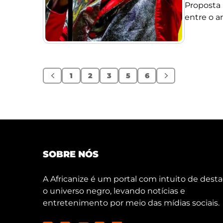
Proposta 
entre o ar
1
2
3
5
6
Anterior
Próximo
SOBRE NÓS
A Africanize é um portal com intuito de desta
o universo negro, levando notícias e
entretenimento por meio das mídias sociais.