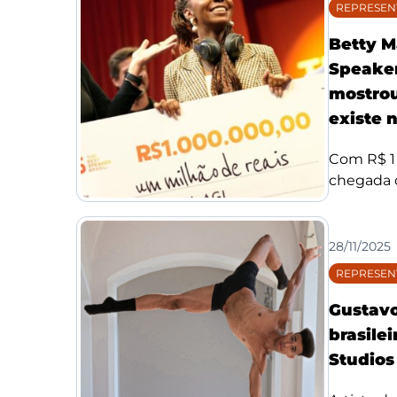
REPRESEN
Betty M
Speaker
mostrou
existe n
Com R$ 1 
chegada d
28/11/2025
REPRESEN
Gustavo
brasile
Studios