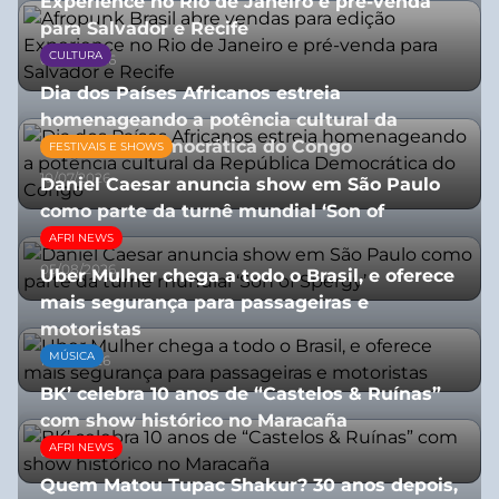
Experience no Rio de Janeiro e pré-venda
para Salvador e Recife
CULTURA
03/08/2026
Dia dos Países Africanos estreia
homenageando a potência cultural da
República Democrática do Congo
FESTIVAIS E SHOWS
10/07/2026
Daniel Caesar anuncia show em São Paulo
como parte da turnê mundial ‘Son of
Spergy’
AFRI NEWS
05/08/2026
Uber Mulher chega a todo o Brasil, e oferece
mais segurança para passageiras e
motoristas
MÚSICA
10/07/2026
BK’ celebra 10 anos de “Castelos & Ruínas”
com show histórico no Maracaña
AFRI NEWS
06/08/2026
Quem Matou Tupac Shakur? 30 anos depois,