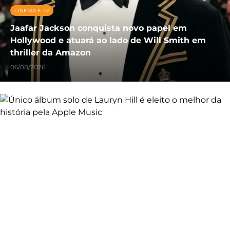
CINEMA E TV
Jaafar Jackson conquista novo papel em
Hollywood e atuará ao lado de Will Smith em
thriller da Amazon
06/08/2026