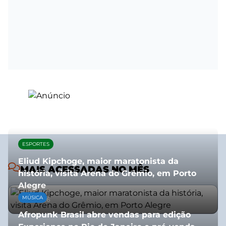
ESPORTES
Eliud Kipchoge, maior maratonista da
MAIS ACESSADAS NO MÊS
história, visita Arena do Grêmio, em Porto
Alegre
MÚSICA
10/07/2026
Afropunk Brasil abre vendas para edição