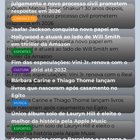
julgamento e novo processo civil prometem
respostas em 2026
CINEMA E TV
05/08/2026
Jaafar Jackson conquista novo papel em
Hollywood e atuará ao lado de Will Smith
em thriller da Amazon
ESPORTES
06/08/2026
Fim das especulações: Vini Jr. renova com o
Real Madrid até 2032
CULTURA
06/08/2026
Bárbara Carine e Thiago Thomé lançam
livros que nasceram após casamento no
Egito
MÚSICA
10/07/2026
Único álbum solo de Lauryn Hill é eleito o
melhor da história pela Apple Music
ESPORTES
06/08/2026
Kerolin assina com o Barcelona e se torna a