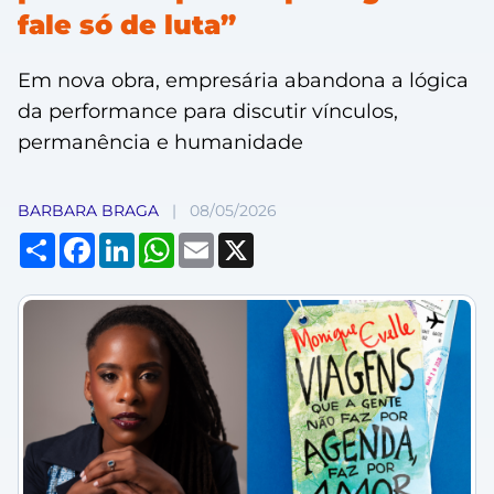
fale só de luta”
Em nova obra, empresária abandona a lógica
da performance para discutir vínculos,
permanência e humanidade
BARBARA BRAGA
|
08/05/2026
Compartilhar
Facebook
LinkedIn
WhatsApp
Email
X