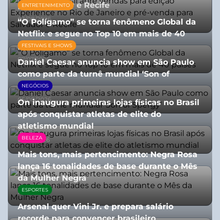
para Salvador e Recife
ENTRETENIMENTO
03/08/2026
“O Polígamo” se torna fenômeno Global da
Netflix e segue no Top 10 em mais de 40
países
FESTIVAIS E SHOWS
07/07/2026
Daniel Caesar anuncia show em São Paulo
como parte da turnê mundial ‘Son of
Spergy’
NEGÓCIOS
05/08/2026
On inaugura primeiras lojas físicas no Brasil
após conquistar atletas de elite do
atletismo mundial
BELEZA
07/07/2026
Mais tons, mais pertencimento: Negra Rosa
lança 16 tonalidades de base durante o Mês
da Mulher Negra
ESPORTES
28/07/2026
Arsenal quer Vini Jr. e prepara salário
recorde para convencer brasileiro