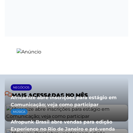
NEGÓCIOS
MAIS ACESSADAS NO MÊS
Africanize abre inscrições para estágio em
Comunicação; veja como participar
MÚSICA
13/01/2026
Afropunk Brasil abre vendas para edição
Experience no Rio de Janeiro e pré-venda