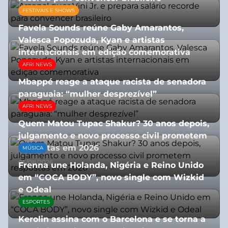
FESTIVAIS E SHOWS
27/07/2026
Favela Sounds reúne Gaby Amarantos,
Valesca Popozuda, Kyan e artistas
internacionais em edição comemorativa
AFRI NEWS
31/07/2026
Mbappé reage a ataque racista de senadora
paraguaia: “mulher desprezível”
AFRI NEWS
07/07/2026
Quem Matou Tupac Shakur? 30 anos depois,
julgamento e novo processo civil prometem
respostas em 2026
MÚSICA
05/08/2026
Frenna une Holanda, Nigéria e Reino Unido
em “COCA BODY”, novo single com Wizkid
e Odeal
ESPORTES
07/07/2026
Kerolin assina com o Barcelona e se torna a