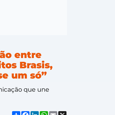
xão entre
tos Brasis,
se um só”
nicação que une
Compartilhar
Facebook
LinkedIn
WhatsApp
Email
X