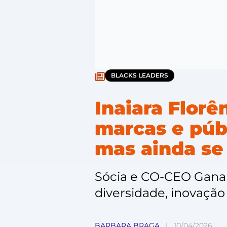
BLACKS LEADERS
Inaiara Florê
marcas e públ
mas ainda se
Sócia e CO-CEO Gana
diversidade, inovação
BARBARA BRAGA
|
10/04/2026