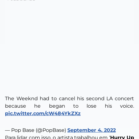
The Weeknd had to cancel his second LA concert
because he began to lose his voice.
pic.twitter.com/cW484YkZXz
— Pop Base (@PopBase)
September 4, 2022
Para lidar com isso, o artista trabalhou em
‘
Hurry Up