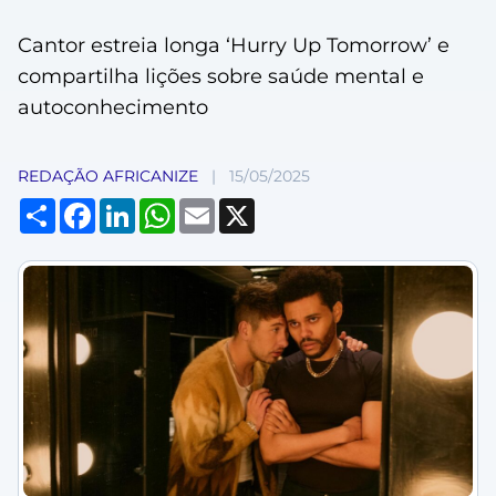
Cantor estreia longa ‘Hurry Up Tomorrow’ e
compartilha lições sobre saúde mental e
autoconhecimento
REDAÇÃO AFRICANIZE
|
15/05/2025
Compartilhar
Facebook
LinkedIn
WhatsApp
Email
X