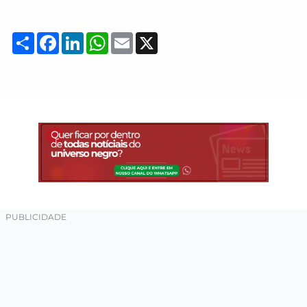
Compartilhar
Facebook
LinkedIn
WhatsApp
Email
X