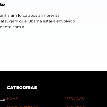
to
nharam força após a imprensa
nal sugerir que Obama estaria envolvido
ente com a...
CATEGORIAS
HOME
SERVIÇOS
car