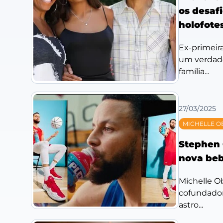
os desafi
holofote
Ex-primeir
um verdadei
família...
27/03/2025
MICHELLE 
Stephen 
nova beb
Michelle O
cofundadora
astro...