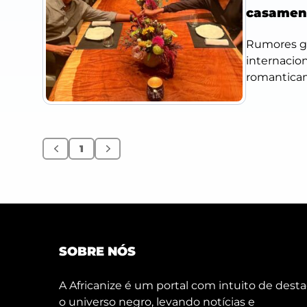
casamen
Rumores ga
internacio
romanticam
1
Anterior
Próximo
SOBRE NÓS
A Africanize é um portal com intuito de desta
o universo negro, levando notícias e