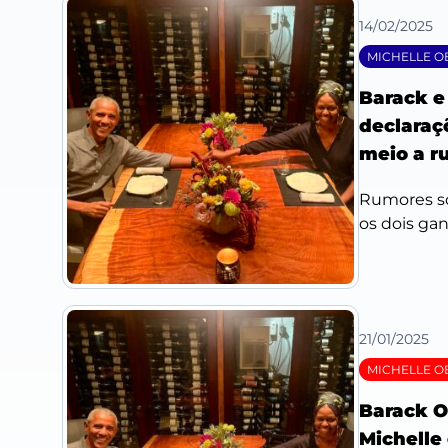
14/02/2025
MICHELLE 
Barack e
declaraç
meio a r
Rumores so
os dois gan
21/01/2025
MICHELLE 
Barack 
Michelle