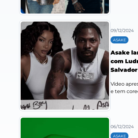
09/12/2024
ASAKE
Asake la
com Ludmi
Salvador
Vídeo apres
e tem coreo
06/12/2024
ASAKE