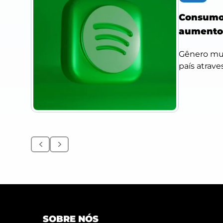
Consumo 
aumento
Gênero mus
país atrave
Anterior
Próximo
SOBRE NÓS