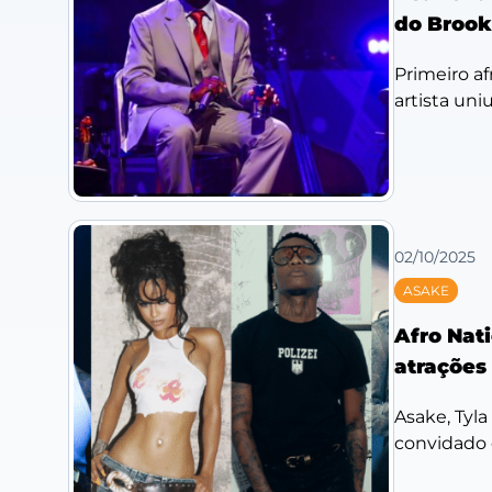
do Brook
Primeiro af
artista uni
02/10/2025
ASAKE
Afro Nat
atrações
Asake, Tyla
convidado e