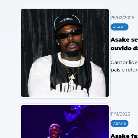
25/02/2026
ASAKE
Asake se 
ouvido da
Cantor lide
país e refo
11/11/2025
ASAKE
Asake fa