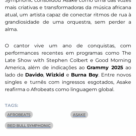
Symphonic consolidou Asake como uma das vozes
mais criativas e transformadoras da música africana
atual, um artista capaz de conectar ritmos de rua à
grandiosidade de uma orquestra, sem perder a
alma.
O cantor vive um ano de conquistas, com
performances recentes em programas como
The
Late Show with Stephen Colbert
e
Good Morning
America
, além de indicações ao
Grammy 2025
ao
lado de
Davido
,
Wizkid
e
Burna Boy
. Entre novos
singles e turnês com ingressos esgotados, Asake
reafirma o Afrobeats como linguagem global.
TAGS:
AFROBEATS
ASAKE
RED BULL SYMPHONIC