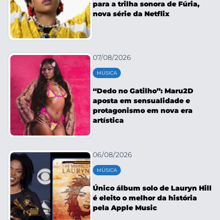
para a trilha sonora de Fúria,
nova série da Netflix
07/08/2026
MÚSICA
“Dedo no Gatilho”: Maru2D
aposta em sensualidade e
protagonismo em nova era
artística
06/08/2026
MÚSICA
Único álbum solo de Lauryn Hill
é eleito o melhor da história
pela Apple Music