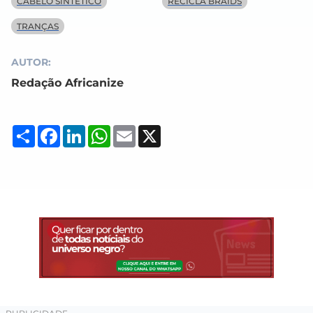
CABELO SINTÉTICO
RECICLA BRAIDS
TRANÇAS
AUTOR:
Redação Africanize
Compartilhar
Facebook
LinkedIn
WhatsApp
Email
X