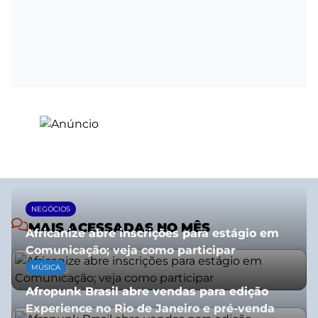
NEGÓCIOS
MAIS ACESSADAS NO MÊS
Africanize abre inscrições para estágio em
Comunicação; veja como participar
MÚSICA
13/01/2026
Afropunk Brasil abre vendas para edição
Experience no Rio de Janeiro e pré-venda