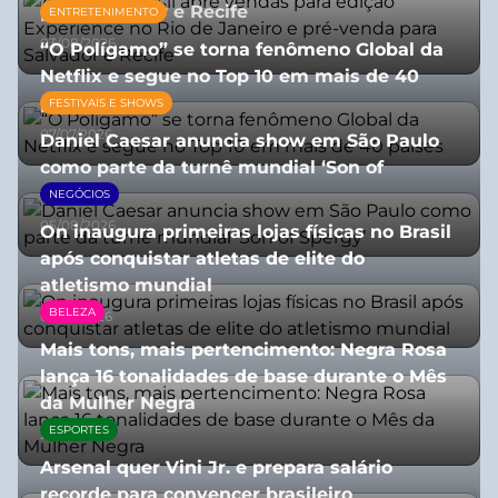
para Salvador e Recife
ENTRETENIMENTO
03/08/2026
“O Polígamo” se torna fenômeno Global da
Netflix e segue no Top 10 em mais de 40
países
FESTIVAIS E SHOWS
07/07/2026
Daniel Caesar anuncia show em São Paulo
como parte da turnê mundial ‘Son of
Spergy’
NEGÓCIOS
05/08/2026
On inaugura primeiras lojas físicas no Brasil
após conquistar atletas de elite do
atletismo mundial
BELEZA
07/07/2026
Mais tons, mais pertencimento: Negra Rosa
lança 16 tonalidades de base durante o Mês
da Mulher Negra
ESPORTES
28/07/2026
Arsenal quer Vini Jr. e prepara salário
recorde para convencer brasileiro