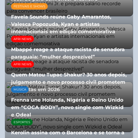
FESTIVAIS E SHOWS
27/07/2026
Favela Sounds reúne Gaby Amarantos,
Valesca Popozuda, Kyan e artistas
internacionais em edição comemorativa
AFRI NEWS
31/07/2026
Mbappé reage a ataque racista de senadora
paraguaia: “mulher desprezível”
AFRI NEWS
07/07/2026
Quem Matou Tupac Shakur? 30 anos depois,
julgamento e novo processo civil prometem
respostas em 2026
MÚSICA
05/08/2026
Frenna une Holanda, Nigéria e Reino Unido
em “COCA BODY”, novo single com Wizkid
e Odeal
ESPORTES
07/07/2026
Kerolin assina com o Barcelona e se torna a