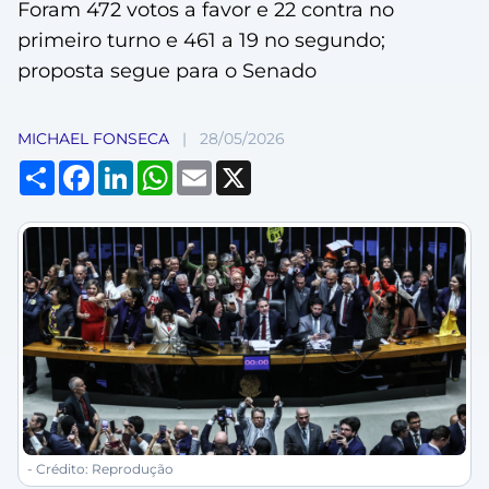
Foram 472 votos a favor e 22 contra no
primeiro turno e 461 a 19 no segundo;
proposta segue para o Senado
MICHAEL FONSECA
|
28/05/2026
Compartilhar
Facebook
LinkedIn
WhatsApp
Email
X
- Crédito: Reprodução