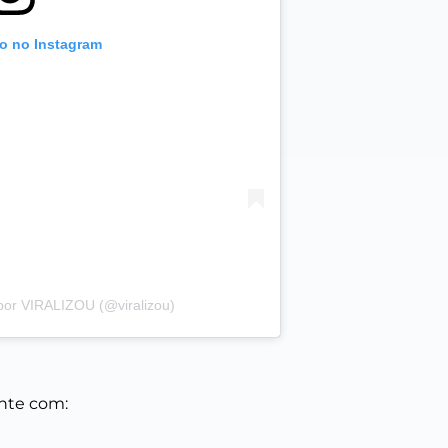
to no Instagram
por VIRALIZOU (@viralizou)
ente com: