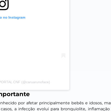
to no Instagram
 PORTAL CNF (@caruarunoface)
importante
 é conhecido por afetar principalmente bebês e idosos,
asos, a infecção evolui para bronquiolite, inflamação 