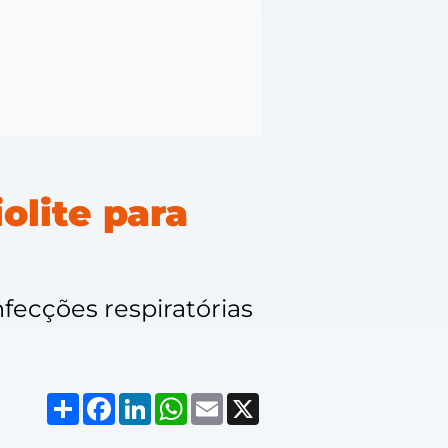
olite para
fecções respiratórias
Compartilhar
Facebook
LinkedIn
WhatsApp
Email
X