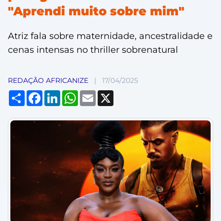
"Aprendi muito sobre mim"
Atriz fala sobre maternidade, ancestralidade e
cenas intensas no thriller sobrenatural
REDAÇÃO AFRICANIZE
|
17/04/2025
Compartilhar
Facebook
LinkedIn
WhatsApp
Email
X