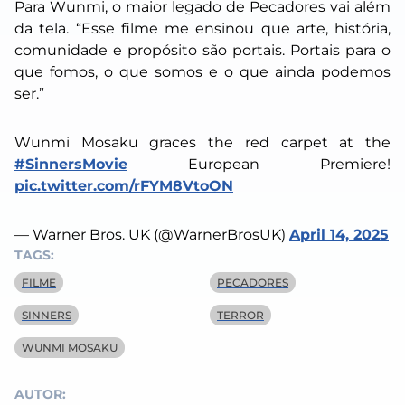
Para Wunmi, o maior legado de
Pecadores
vai além
da tela. “Esse filme me ensinou que arte, história,
comunidade e propósito são portais. Portais para o
que fomos, o que somos e o que ainda podemos
ser.”
Wunmi Mosaku graces the red carpet at the
#SinnersMovie
European Premiere!
pic.twitter.com/rFYM8VtoON
— Warner Bros. UK (@WarnerBrosUK)
April 14, 2025
TAGS:
FILME
PECADORES
SINNERS
TERROR
WUNMI MOSAKU
AUTOR: