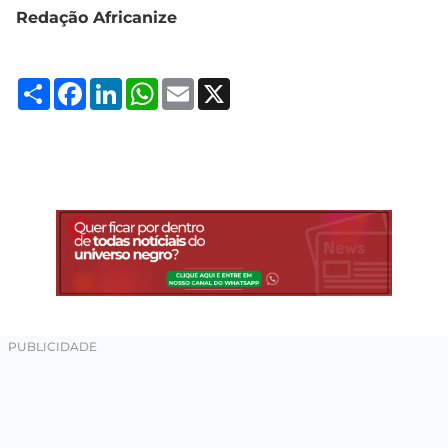
Redação Africanize
Compartilhar
Facebook
LinkedIn
WhatsApp
Email
X