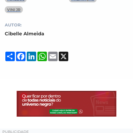
VINI JR
AUTOR:
Cibelle Almeida
Compartilhar
Facebook
LinkedIn
WhatsApp
Email
X