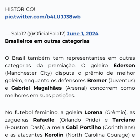
HISTÓRICO!
pic.twitter.com/b4LUJJ38wb
— Sala12 (@OficialSala12)
June 1, 2024
Brasileiros em outras categorias
O Brasil também tem representantes em outras
categorias da premiação. O goleiro
Éderson
(Manchester City) disputa o prêmio de melhor
goleiro, enquanto os defensores
Bremer
(Juventus)
e
Gabriel Magalhães
(Arsenal) concorrem como
melhores em suas posições.
No
futebol feminino, a goleira
Lorena
(Grêmio), as
zagueiras
Rafaelle
(Orlando Pride) e
Tarciane
(Houston Dash), a meia
Gabi Portilho
(Corinthians)
e as atacantes
Kerolin
(North Carolina Courage) e