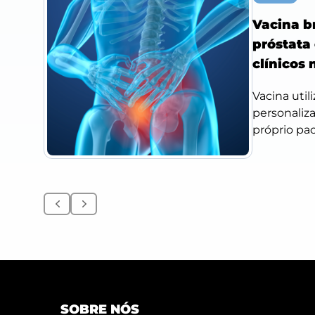
Vacina br
próstata 
clínicos
Vacina uti
personaliz
próprio pac
Anterior
Próximo
SOBRE NÓS