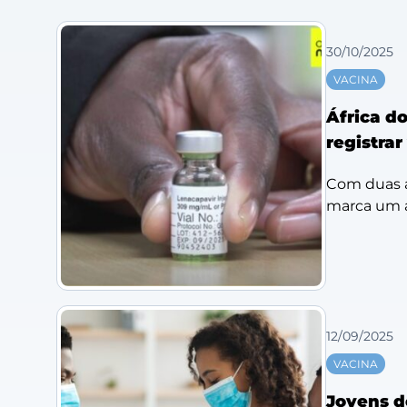
30/10/2025
VACINA
África do
registra
Com duas a
marca um av
12/09/2025
VACINA
Jovens d