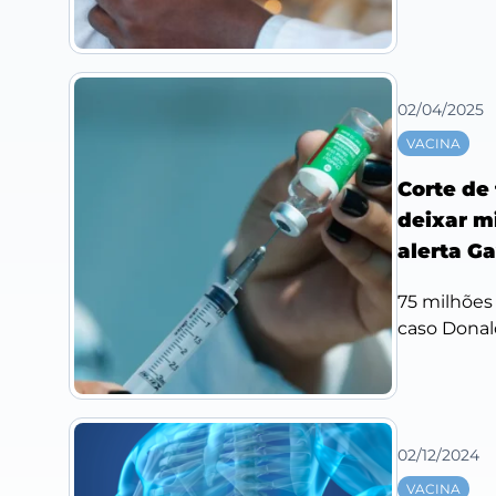
02/04/2025
VACINA
Corte de
deixar m
alerta Ga
75 milhões 
caso Donal
02/12/2024
VACINA