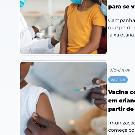
para se 
Campanha n
que perder
faixa etária..
12/09/2025
VACINA
Vacina c
em crian
partir d
Imunização 
começa com