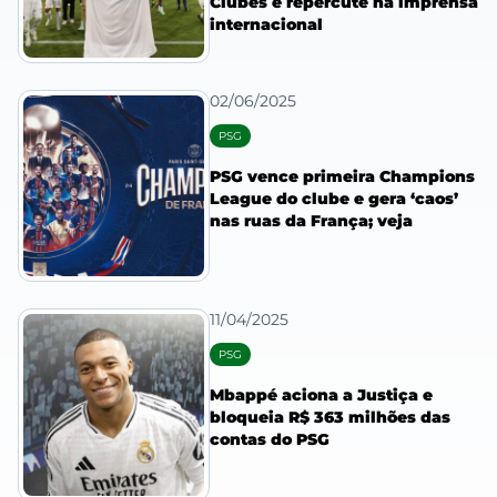
Clubes e repercute na imprensa
internacional
02/06/2025
PSG
PSG vence primeira Champions
League do clube e gera ‘caos’
nas ruas da França; veja
11/04/2025
PSG
Mbappé aciona a Justiça e
bloqueia R$ 363 milhões das
contas do PSG