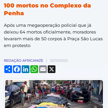
100 mortos no Complexo da
Penha
Após uma megaoperação policial que já
deixou 64 mortos oficialmente, moradores
levaram mais de 50 corpos à Praça São Lucas
em protesto
REDAÇÃO AFRICANIZE
|
29/10/2025
Compartilhar
Facebook
LinkedIn
WhatsApp
Email
X