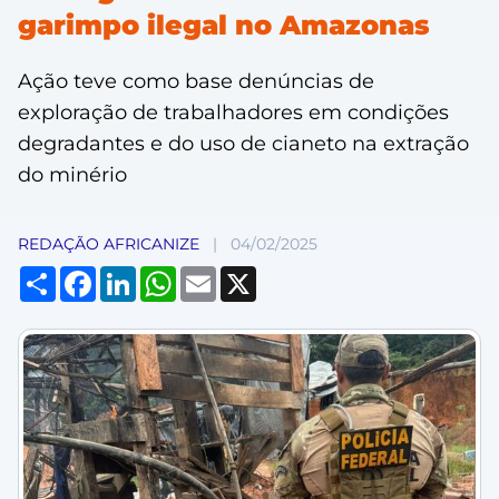
garimpo ilegal no Amazonas
Ação teve como base denúncias de
exploração de trabalhadores em condições
degradantes e do uso de cianeto na extração
do minério
REDAÇÃO AFRICANIZE
|
04/02/2025
Compartilhar
Facebook
LinkedIn
WhatsApp
Email
X