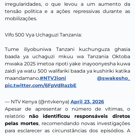
irregularidades, o que levou a um aumento da
tensão política e a ações repressivas durante as
mobilizações.
Vifo 500 Vya Uchaguzi Tanzania:
Tume iliyobuniwa Tanzani kuchunguza ghasia
baada ya uchaguzi mkuu wa Tanzania Oktoba
mwaka 2025 imetoa ripoti yake inayoonyesha kuwa
zaidi ya watu 500 walifariki baada ya kushiriki katika
maandamano.
#NTVJioni
@swakesho_
pic.twitter.com/6FpVdRazbE
— NTV Kenya (@ntvkenya)
April 23, 2026
Apesar de apresentar o número de vítimas, o
relatório
não identificou responsáveis diretos
pelas mortes
, recomendando novas investigações
para esclarecer as circunstâncias dos episódios. A