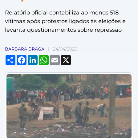
Relatório oficial contabiliza ao menos 518
vítimas após protestos ligados às eleições e
levanta questionamentos sobre repressão
BARBARA BRAGA
|
24/04/2026
Compartilhar
Facebook
LinkedIn
WhatsApp
Email
X