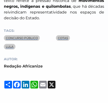
texto reflete a pressão histórica de
movimentos
negros, indígenas e quilombolas
, que há décadas
reivindicam representatividade nos espaços de
decisão do Estado.
TAGS:
CONCURSO PÚBLICO
COTAS
LULA
AUTOR:
Redação Africanize
Compartilhar
Facebook
LinkedIn
WhatsApp
Email
X