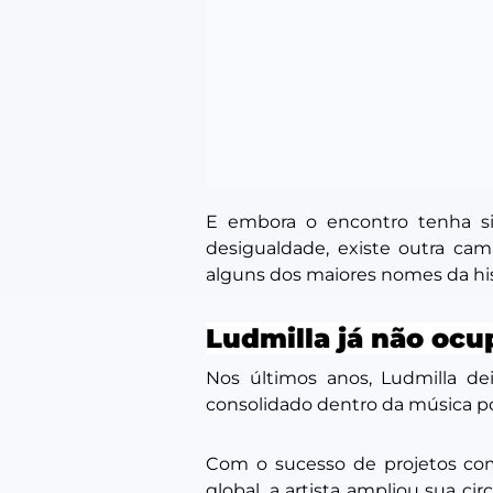
E embora o encontro tenha si
desigualdade, existe outra cam
alguns dos maiores nomes da his
Ludmilla já não oc
Nos últimos anos, Ludmilla d
consolidado dentro da música po
Com o sucesso de projetos c
global, a artista ampliou sua ci