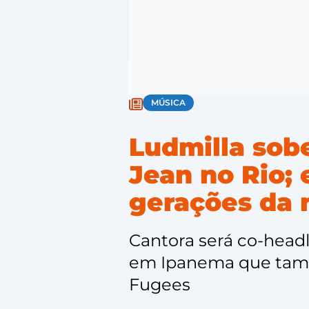
MÚSICA
Ludmilla sob
Jean no Rio; 
gerações da 
Cantora será co-headli
em Ipanema que també
Fugees