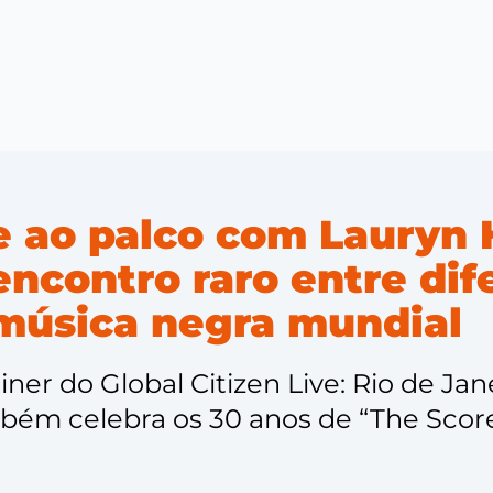
e ao palco com Lauryn H
encontro raro entre dif
música negra mundial
ner do Global Citizen Live: Rio de Jan
m celebra os 30 anos de “The Score”