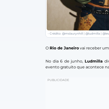
- Crédito: @mslaurynhill | @ludmilla | @lev
O
Rio de Janeiro
vai receber um 
No dia 6 de junho,
Ludmilla
di
evento gratuito que acontece n