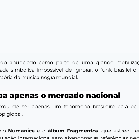
do anunciado como parte de uma grande mobilizaçã
ada simbólica impossível de ignorar: o funk brasileir
tória da música negra mundial.
upa apenas o mercado nacional
eixou de ser apenas um fenômeno brasileiro para o
p global.
omo
Numanice
e o
álbum
Fragmentos
, que estreou e
rculação internacional sem abandonar as referências ne