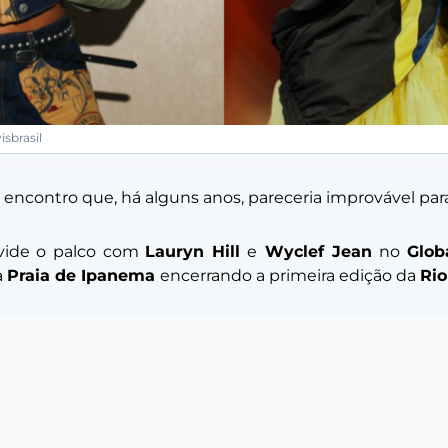
isbrasil
encontro que, há alguns anos, pareceria improvável para a
vide o palco com
Lauryn Hill
e
Wyclef Jean
no
Glob
a
Praia de Ipanema
encerrando a primeira edição da
Rio