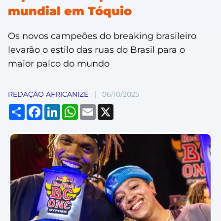
mundial em Tóquio
Os novos campeões do breaking brasileiro
levarão o estilo das ruas do Brasil para o
maior palco do mundo
REDAÇÃO AFRICANIZE
|
06/10/2025
Compartilhar
Facebook
LinkedIn
WhatsApp
Email
X