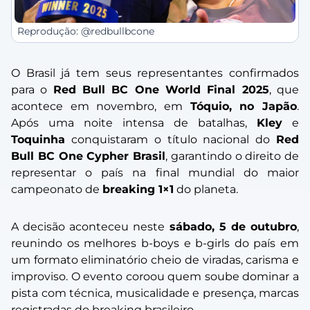
Reprodução: @redbullbcone
O Brasil já tem seus representantes confirmados
para o
Red Bull BC One World Final 2025
, que
acontece em novembro, em
Tóquio, no Japão
.
Após uma noite intensa de batalhas,
Kley
e
Toquinha
conquistaram o título nacional do
Red
Bull BC One Cypher Brasil
, garantindo o direito de
representar o país na final mundial do maior
campeonato de
breaking 1×1
do planeta.
A decisão aconteceu neste
sábado, 5 de outubro
,
reunindo os melhores b-boys e b-girls do país em
um formato eliminatório cheio de viradas, carisma e
improviso. O evento coroou quem soube dominar a
pista com técnica, musicalidade e presença, marcas
registradas do breaking brasileiro.