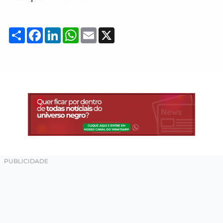
Compartilhar
Facebook
LinkedIn
WhatsApp
Email
X