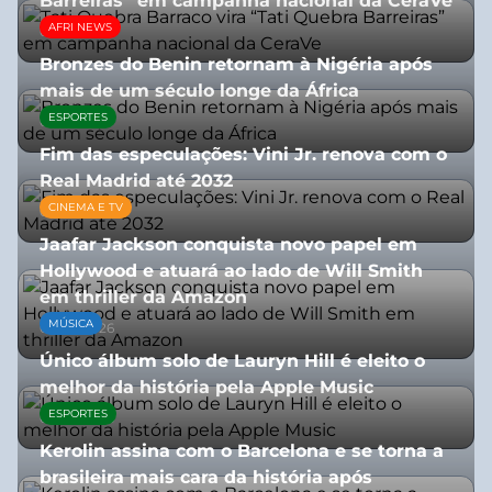
Barreiras” em campanha nacional da CeraVe
AFRI NEWS
08/07/2026
Bronzes do Benin retornam à Nigéria após
mais de um século longe da África
ESPORTES
08/07/2026
Fim das especulações: Vini Jr. renova com o
Real Madrid até 2032
CINEMA E TV
06/08/2026
Jaafar Jackson conquista novo papel em
Hollywood e atuará ao lado de Will Smith
em thriller da Amazon
MÚSICA
06/08/2026
Único álbum solo de Lauryn Hill é eleito o
melhor da história pela Apple Music
ESPORTES
06/08/2026
Kerolin assina com o Barcelona e se torna a
brasileira mais cara da história após