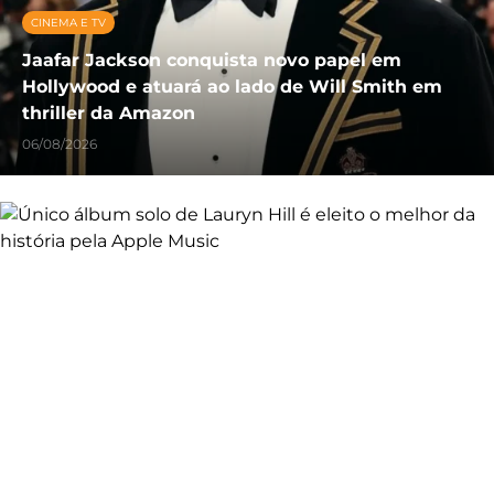
CINEMA E TV
Jaafar Jackson conquista novo papel em
Hollywood e atuará ao lado de Will Smith em
thriller da Amazon
06/08/2026