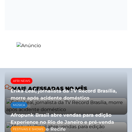
AFRI NEWS
MAIS ACESSADAS NO MÊS
Érika Leal, jornalista da TV Record Brasília,
morre após acidente doméstico
MÚSICA
08/07/2026
Afropunk Brasil abre vendas para edição
Experience no Rio de Janeiro e pré-venda
para Salvador e Recife
FESTIVAIS E SHOWS