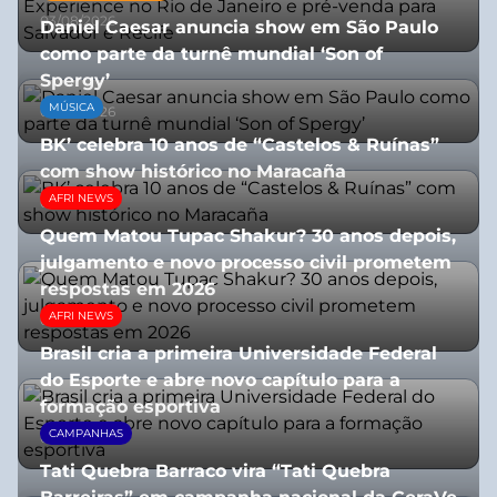
03/08/2026
Daniel Caesar anuncia show em São Paulo
como parte da turnê mundial ‘Son of
Spergy’
MÚSICA
05/08/2026
BK’ celebra 10 anos de “Castelos & Ruínas”
com show histórico no Maracaña
AFRI NEWS
06/08/2026
Quem Matou Tupac Shakur? 30 anos depois,
julgamento e novo processo civil prometem
respostas em 2026
AFRI NEWS
05/08/2026
Brasil cria a primeira Universidade Federal
do Esporte e abre novo capítulo para a
formação esportiva
CAMPANHAS
08/07/2026
Tati Quebra Barraco vira “Tati Quebra