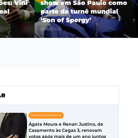
es: Vini
show em São Paulo como
eal
parte da turnê mundial
‘Son of Spergy’
05/08/2026
AR
ENTRETENIMENTO
Ágata Moura e Renan Justino, de
Casamento às Cegas 3, renovam
votos após mais de um ano juntos