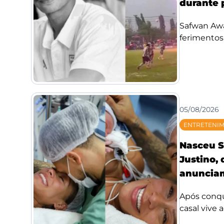
durante 
Safwan Awae
ferimentos;
05/08/2026
ENTRETENI
Nasceu S
Justino,
anunciam
Após conqui
casal vive 