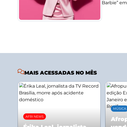
Barbie” em
MAIS ACESSADAS NO MÊS
MÚSICA
AFRI NEWS
Afrop
Érika Leal, jornalista
vend