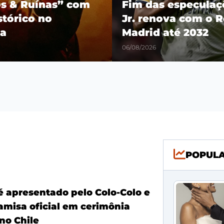
os & Ruínas” com
Fim das especulaçõ
stórico no
Jr. renova com o R
a
Madrid até 2032
06/08/2026
POPUL
é apresentado pelo Colo-Colo e
amisa oficial em cerimônia
no Chile