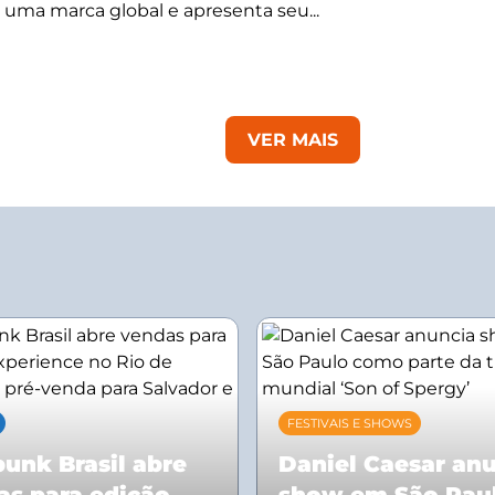
 uma marca global e apresenta seu...
VER MAIS
FESTIVAIS E SHOWS
unk Brasil abre
Daniel Caesar an
as para edição
show em São Pau