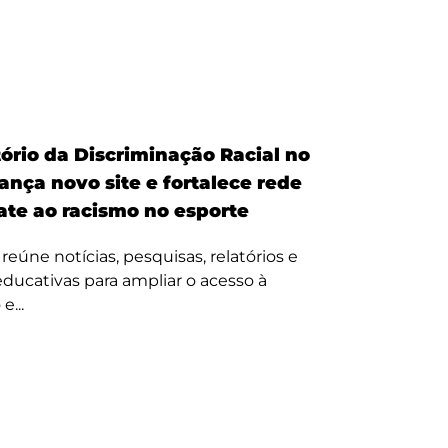
ório da Discriminação Racial no
ança novo site e fortalece rede
te ao racismo no esporte
reúne notícias, pesquisas, relatórios e
 educativas para ampliar o acesso à
e...