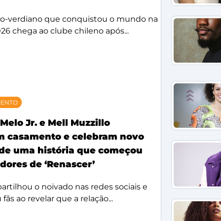
bo-verdiano que conquistou o mundo na
26 chega ao clube chileno após...
MENTO
Melo Jr. e Mell Muzzillo
m casamento e celebram novo
 de uma história que começou
idores de ‘Renascer’
rtilhou o noivado nas redes sociais e
ãs ao revelar que a relação...