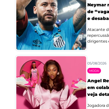
Neymar r
de “vaga
e desaba
Atacante d
repercussã
dirigentes 
05/08/2026
MODA
Angel Re
em colab
veja det
Jogadora d