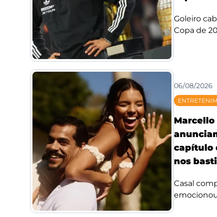
Goleiro ca
Copa de 20
06/08/2026
ENTRETENI
Marcello 
anuncia
capítulo
nos bast
Casal compa
emocionou f