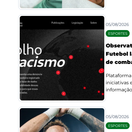
05/08/2026
ESPORTES
Observat
Futebol l
de comba
Plataforma 
iniciativas
informação 
05/08/2026
ESPORTES