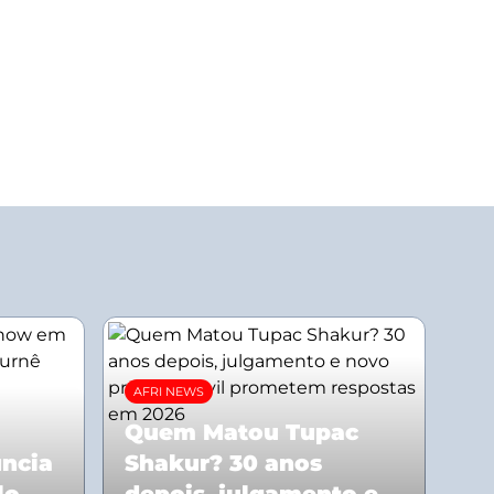
AFRI NEWS
Quem Matou Tupac
uncia
Shakur? 30 anos
lo
depois, julgamento e