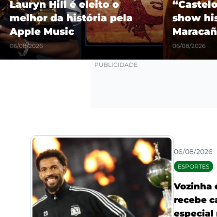
Lauryn Hill é eleito o
“Castel
melhor da história pela
show hi
Apple Music
Maracañ
06/08/2026
06/08/2026
06/08/2026
ESPORTES
Vozinha 
recebe c
especial 