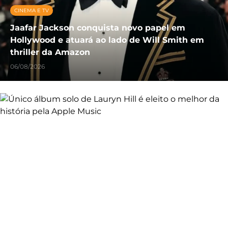
CINEMA E TV
Jaafar Jackson conquista novo papel em
Hollywood e atuará ao lado de Will Smith em
thriller da Amazon
06/08/2026