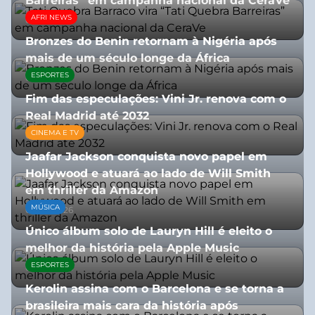
Barreiras” em campanha nacional da CeraVe
AFRI NEWS
08/07/2026
Bronzes do Benin retornam à Nigéria após
mais de um século longe da África
ESPORTES
08/07/2026
Fim das especulações: Vini Jr. renova com o
Real Madrid até 2032
CINEMA E TV
06/08/2026
Jaafar Jackson conquista novo papel em
Hollywood e atuará ao lado de Will Smith
em thriller da Amazon
MÚSICA
06/08/2026
Único álbum solo de Lauryn Hill é eleito o
melhor da história pela Apple Music
ESPORTES
06/08/2026
Kerolin assina com o Barcelona e se torna a
brasileira mais cara da história após