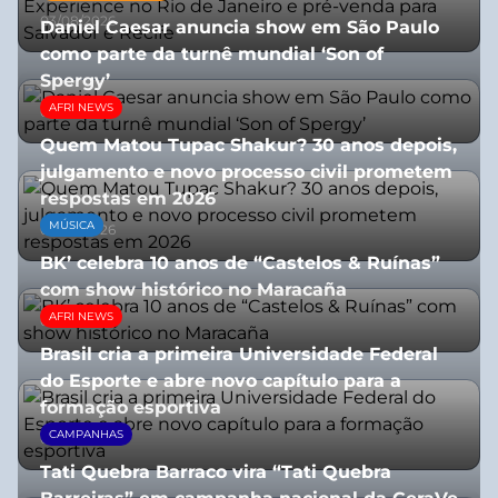
03/08/2026
Daniel Caesar anuncia show em São Paulo
como parte da turnê mundial ‘Son of
Spergy’
AFRI NEWS
05/08/2026
Quem Matou Tupac Shakur? 30 anos depois,
julgamento e novo processo civil prometem
respostas em 2026
MÚSICA
05/08/2026
BK’ celebra 10 anos de “Castelos & Ruínas”
com show histórico no Maracaña
AFRI NEWS
06/08/2026
Brasil cria a primeira Universidade Federal
do Esporte e abre novo capítulo para a
formação esportiva
CAMPANHAS
08/07/2026
Tati Quebra Barraco vira “Tati Quebra