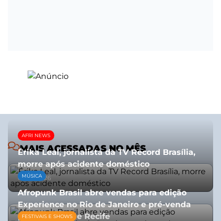
AFRI NEWS
MAIS ACESSADAS NO MÊS
Érika Leal, jornalista da TV Record Brasília,
morre após acidente doméstico
MÚSICA
08/07/2026
Afropunk Brasil abre vendas para edição
Experience no Rio de Janeiro e pré-venda
para Salvador e Recife
FESTIVAIS E SHOWS