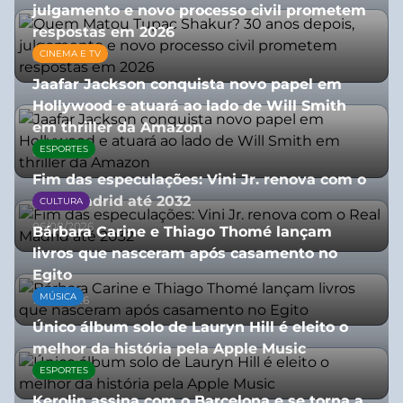
julgamento e novo processo civil prometem
respostas em 2026
CINEMA E TV
05/08/2026
Jaafar Jackson conquista novo papel em
Hollywood e atuará ao lado de Will Smith
em thriller da Amazon
ESPORTES
06/08/2026
Fim das especulações: Vini Jr. renova com o
Real Madrid até 2032
CULTURA
06/08/2026
Bárbara Carine e Thiago Thomé lançam
livros que nasceram após casamento no
Egito
MÚSICA
10/07/2026
Único álbum solo de Lauryn Hill é eleito o
melhor da história pela Apple Music
ESPORTES
06/08/2026
Kerolin assina com o Barcelona e se torna a