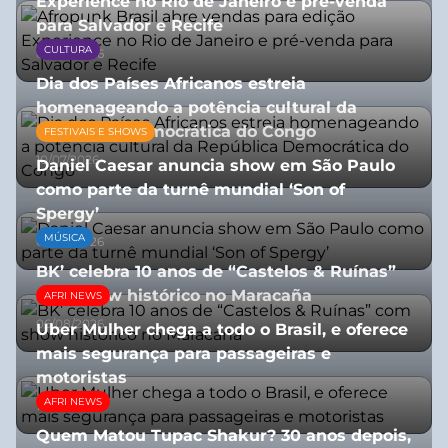
Experience no Rio de Janeiro e pré-venda
para Salvador e Recife
CULTURA
03/08/2026
Dia dos Países Africanos estreia
homenageando a potência cultural da
República Democrática do Congo
FESTIVAIS E SHOWS
10/07/2026
Daniel Caesar anuncia show em São Paulo
como parte da turnê mundial ‘Son of
Spergy’
MÚSICA
05/08/2026
BK’ celebra 10 anos de “Castelos & Ruínas”
com show histórico no Maracaña
AFRI NEWS
06/08/2026
Uber Mulher chega a todo o Brasil, e oferece
mais segurança para passageiras e
motoristas
AFRI NEWS
10/07/2026
Quem Matou Tupac Shakur? 30 anos depois,