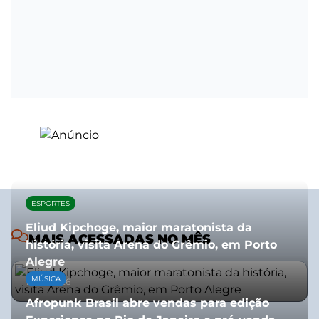
ESPORTES
Eliud Kipchoge, maior maratonista da
MAIS ACESSADAS NO MÊS
história, visita Arena do Grêmio, em Porto
Alegre
MÚSICA
10/07/2026
Afropunk Brasil abre vendas para edição