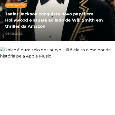
CINEMA E TV
Jaafar Jackson conquista novo papel em
Hollywood e atuará ao lado de Will Smith em
thriller da Amazon
06/08/2026