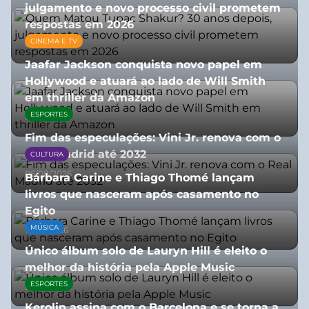
julgamento e novo processo civil prometem
respostas em 2026
CINEMA E TV
05/08/2026
Jaafar Jackson conquista novo papel em
Hollywood e atuará ao lado de Will Smith
em thriller da Amazon
ESPORTES
06/08/2026
Fim das especulações: Vini Jr. renova com o
Real Madrid até 2032
CULTURA
06/08/2026
Bárbara Carine e Thiago Thomé lançam
livros que nasceram após casamento no
Egito
MÚSICA
10/07/2026
Único álbum solo de Lauryn Hill é eleito o
melhor da história pela Apple Music
ESPORTES
06/08/2026
Kerolin assina com o Barcelona e se torna a