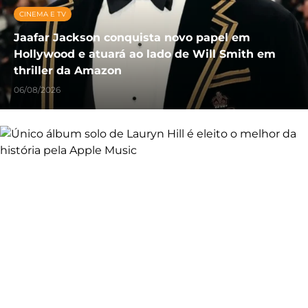
CINEMA E TV
Jaafar Jackson conquista novo papel em
Hollywood e atuará ao lado de Will Smith em
thriller da Amazon
06/08/2026