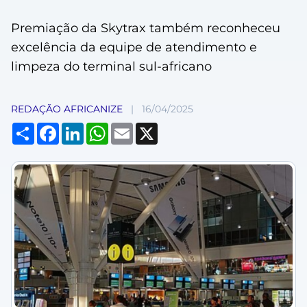
Premiação da Skytrax também reconheceu
excelência da equipe de atendimento e
limpeza do terminal sul-africano
REDAÇÃO AFRICANIZE
|
16/04/2025
Compartilhar
Facebook
LinkedIn
WhatsApp
Email
X