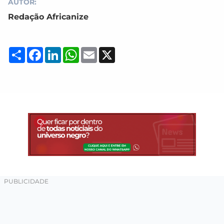
AUTOR:
Redação Africanize
Compartilhar
Facebook
LinkedIn
WhatsApp
Email
X