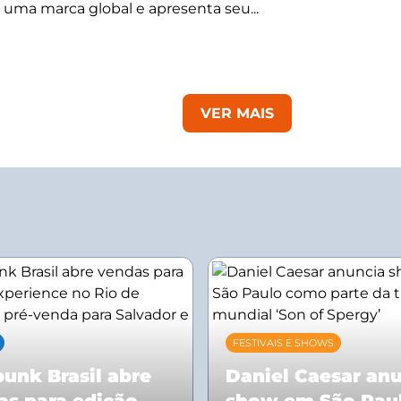
 uma marca global e apresenta seu...
VER MAIS
FESTIVAIS E SHOWS
unk Brasil abre
Daniel Caesar an
as para edição
show em São Pau