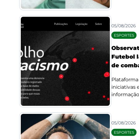
05/08/2026
ESPORTES
Observat
Futebol l
de comba
Plataforma 
iniciativas
informação 
05/08/2026
ESPORTES