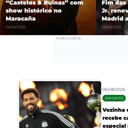
“Castelos & Ruínas” com
Fim das 
show histórico no
Jr. reno
Maracaña
Madrid 
06/08/2026
06/08/2026
06/08/2026
ESPORTES
Vozinha 
recebe c
especial 