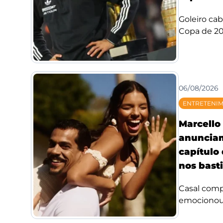
Goleiro ca
Copa de 20
06/08/2026
ENTRETENI
Marcello 
anuncia
capítulo
nos bast
Casal compa
emocionou f