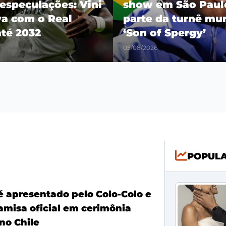
especulações: Vini
show em São Pau
va com o Real
parte da turnê mu
até 2032
‘Son of Spergy’
05/08/2026
POPUL
é apresentado pelo Colo-Colo e
amisa oficial em cerimônia
no Chile