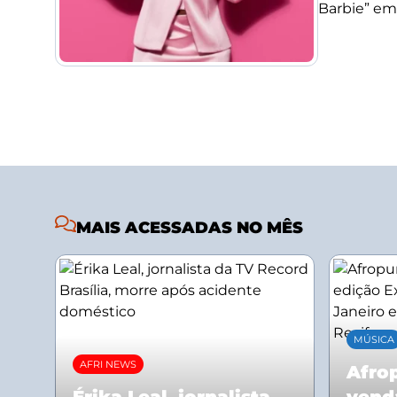
Barbie” em
MAIS ACESSADAS NO MÊS
MÚSICA
AFRI NEWS
Afrop
Érika Leal, jornalista
vend