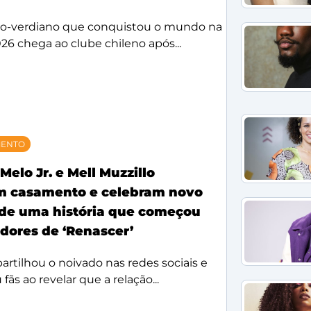
bo-verdiano que conquistou o mundo na
26 chega ao clube chileno após...
MENTO
Melo Jr. e Mell Muzzillo
m casamento e celebram novo
 de uma história que começou
idores de ‘Renascer’
rtilhou o noivado nas redes sociais e
ãs ao revelar que a relação...