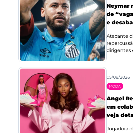
Neymar r
de “vaga
e desaba
Atacante d
repercussã
dirigentes 
05/08/2026
MODA
Angel Re
em colab
veja det
Jogadora d