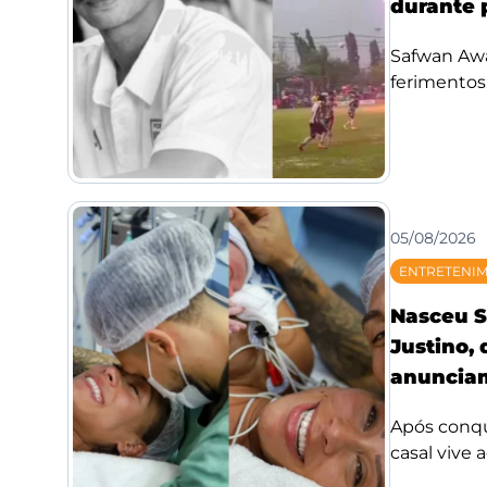
durante 
Safwan Awae
ferimentos;
05/08/2026
ENTRETENI
Nasceu S
Justino,
anunciam
Após conqui
casal vive 