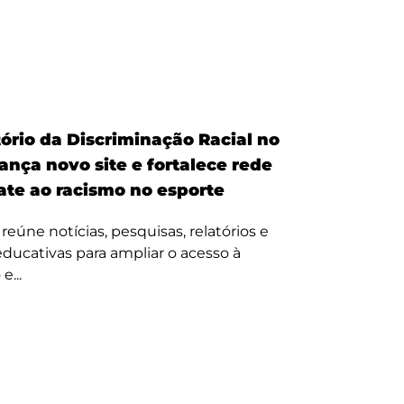
ório da Discriminação Racial no
ança novo site e fortalece rede
te ao racismo no esporte
reúne notícias, pesquisas, relatórios e
 educativas para ampliar o acesso à
e...