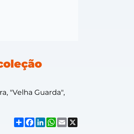
 coleção
a, "Velha Guarda",
Compartilhar
Facebook
LinkedIn
WhatsApp
Email
X