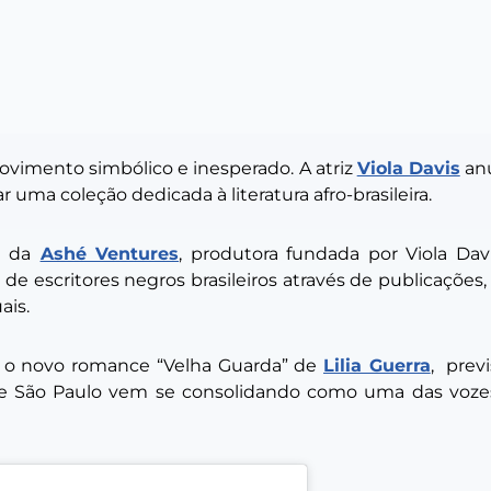
vimento simbólico e inesperado. A atriz
Viola Davis
anu
r uma coleção dedicada à literatura afro-brasileira.
s da
Ashé Ventures
, produtora fundada por Viola Da
 de escritores negros brasileiros através de publicaçõe
ais.
erá o novo romance “Velha Guarda” de
Lilia Guerra
, prev
de São Paulo vem se consolidando como uma das vozes