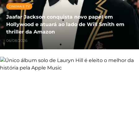
CINEMA E TV
Jaafar Jackson conquista novo papel em
Hollywood e atuará ao lado de Will Smith em
thriller da Amazon
06/08/2026