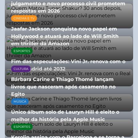
julgamento e novo processo civil prometem
respostas em 2026
CINEMA E TV
05/08/2026
Jaafar Jackson conquista novo papel em
Hollywood e atuará ao lado de Will Smith
em thriller da Amazon
ESPORTES
06/08/2026
Fim das especulações: Vini Jr. renova com o
Real Madrid até 2032
CULTURA
06/08/2026
Bárbara Carine e Thiago Thomé lançam
livros que nasceram após casamento no
Egito
MÚSICA
10/07/2026
Único álbum solo de Lauryn Hill é eleito o
melhor da história pela Apple Music
ESPORTES
06/08/2026
Kerolin assina com o Barcelona e se torna a