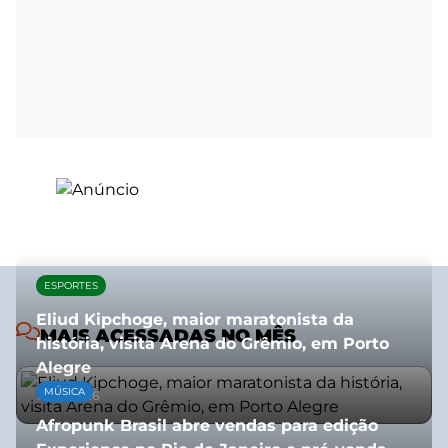
ESPORTES
Eliud Kipchoge, maior maratonista da
MAIS ACESSADAS NO MÊS
história, visita Arena do Grêmio, em Porto
Alegre
MÚSICA
10/07/2026
Afropunk Brasil abre vendas para edição