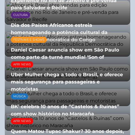
Experience no Rio de Janeiro e pré-venda
para Salvador e Recife
CULTURA
03/08/2026
Dia dos Países Africanos estreia
homenageando a potência cultural da
República Democrática do Congo
FESTIVAIS E SHOWS
10/07/2026
Daniel Caesar anuncia show em São Paulo
como parte da turnê mundial ‘Son of
Spergy’
AFRI NEWS
05/08/2026
Uber Mulher chega a todo o Brasil, e oferece
mais segurança para passageiras e
motoristas
MÚSICA
10/07/2026
BK’ celebra 10 anos de “Castelos & Ruínas”
com show histórico no Maracaña
AFRI NEWS
06/08/2026
Quem Matou Tupac Shakur? 30 anos depois,