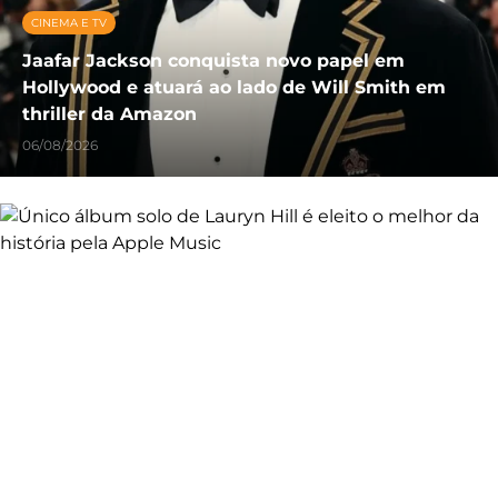
CINEMA E TV
Jaafar Jackson conquista novo papel em
Hollywood e atuará ao lado de Will Smith em
thriller da Amazon
06/08/2026