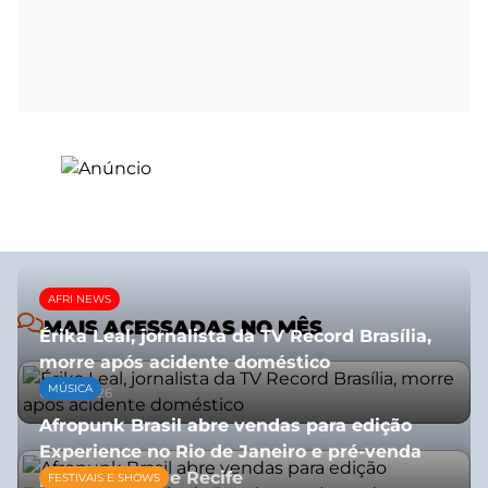
AFRI NEWS
MAIS ACESSADAS NO MÊS
Érika Leal, jornalista da TV Record Brasília,
morre após acidente doméstico
MÚSICA
08/07/2026
Afropunk Brasil abre vendas para edição
Experience no Rio de Janeiro e pré-venda
para Salvador e Recife
FESTIVAIS E SHOWS