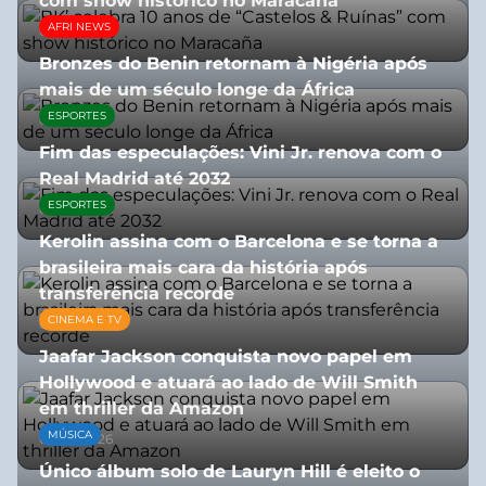
com show histórico no Maracaña
AFRI NEWS
06/08/2026
Bronzes do Benin retornam à Nigéria após
mais de um século longe da África
ESPORTES
08/07/2026
Fim das especulações: Vini Jr. renova com o
Real Madrid até 2032
ESPORTES
06/08/2026
Kerolin assina com o Barcelona e se torna a
brasileira mais cara da história após
transferência recorde
CINEMA E TV
04/08/2026
Jaafar Jackson conquista novo papel em
Hollywood e atuará ao lado de Will Smith
em thriller da Amazon
MÚSICA
06/08/2026
Único álbum solo de Lauryn Hill é eleito o