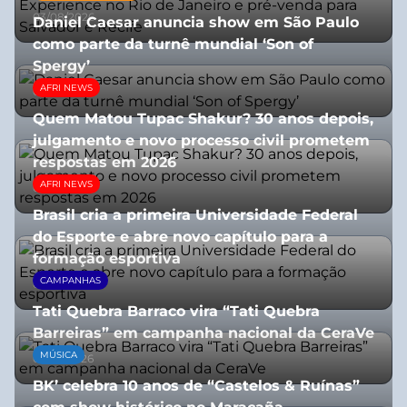
03/08/2026
Daniel Caesar anuncia show em São Paulo
como parte da turnê mundial ‘Son of
Spergy’
AFRI NEWS
05/08/2026
Quem Matou Tupac Shakur? 30 anos depois,
julgamento e novo processo civil prometem
respostas em 2026
AFRI NEWS
05/08/2026
Brasil cria a primeira Universidade Federal
do Esporte e abre novo capítulo para a
formação esportiva
CAMPANHAS
08/07/2026
Tati Quebra Barraco vira “Tati Quebra
Barreiras” em campanha nacional da CeraVe
MÚSICA
08/07/2026
BK’ celebra 10 anos de “Castelos & Ruínas”