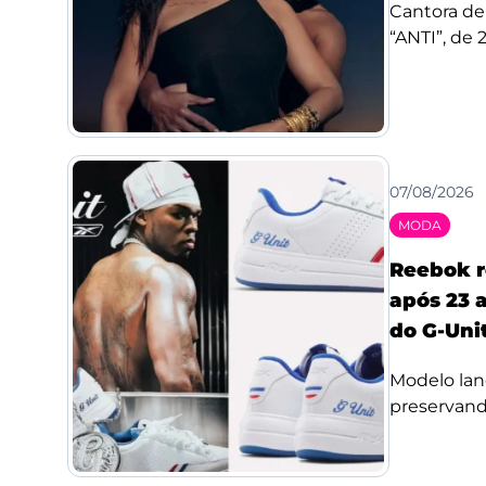
Cantora de
“ANTI”, de 
07/08/2026
MODA
Reebok r
após 23 a
do G-Uni
Modelo lan
preservando