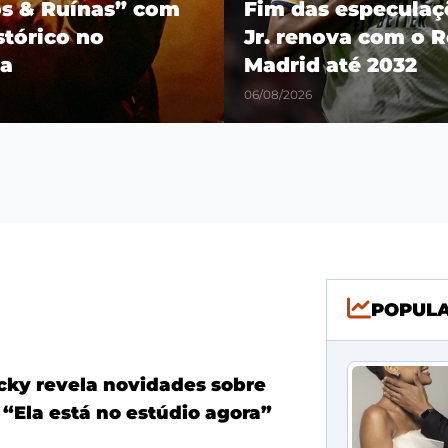
os & Ruínas” com
Fim das especulaçõ
stórico no
Jr. renova com o R
a
Madrid até 2032
06/08/2026
POPUL
ky revela novidades sobre
 “Ela está no estúdio agora”