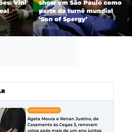
es: Vini
show em São Paulo como
eal
parte da turnê mundial
‘Son of Spergy’
05/08/2026
AR
ENTRETENIMENTO
Ágata Moura e Renan Justino, de
Casamento às Cegas 3, renovam
votos após mais de um ano juntos