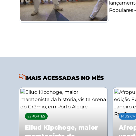
lançamento
Populares –.
MAIS ACESSADAS NO MÊS
ESPORTES
MÚSICA
Eliud Kipchoge, maior
Afrop
maratonista da
vend