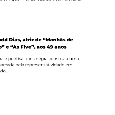
odd Dias, atriz de “Manhãs de
” e “As Five”, aos 49 anos
ora e poetisa trans negra construiu uma
 marcada pela representatividade em
o...