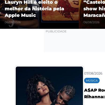
Lauryn Hill é eleito o
“Castel
melhor da história pela
show hi
Apple Music
Maracañ
06/08/2026
06/08/2026
07/08/2026
MÚSICA
A$AP Roc
Rihanna: