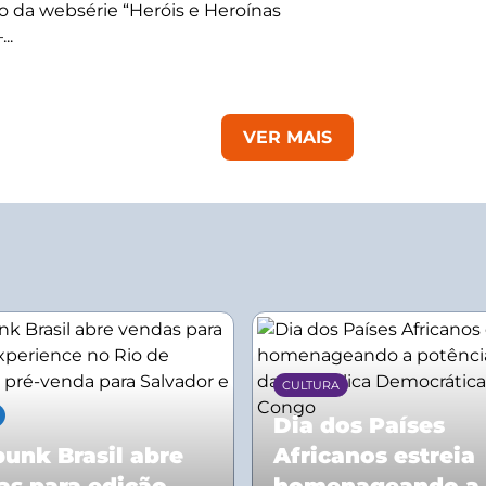
 da websérie “Heróis e Heroínas
..
VER MAIS
CULTURA
Dia dos Países
unk Brasil abre
Africanos estreia
as para edição
homenageando a