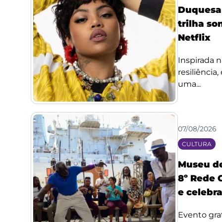
Duquesa l
trilha so
Netflix
Inspirada n
resiliência
uma...
07/08/2026
CULTURA
Museu de
8º Rede 
e celebr
Evento grat