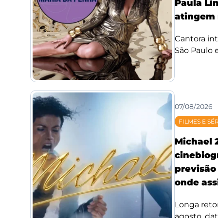
Paula Li
atingem 
Cantora int
São Paulo e
07/08/2026
FILMES E SÉ
Michael 
cinebiog
previsão 
onde assi
Longa reto
agosto, da