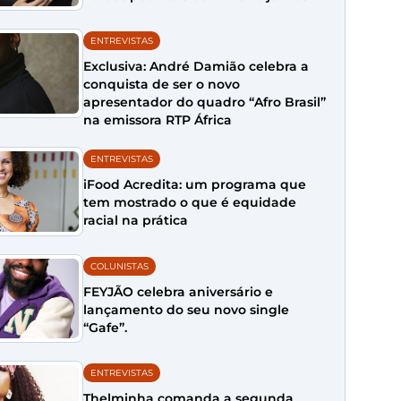
ENTREVISTAS
Exclusiva: André Damião celebra a
conquista de ser o novo
apresentador do quadro “Afro Brasil”
na emissora RTP África
ENTREVISTAS
iFood Acredita: um programa que
tem mostrado o que é equidade
racial na prática
COLUNISTAS
FEYJÃO celebra aniversário e
lançamento do seu novo single
“Gafe”.
ENTREVISTAS
Thelminha comanda a segunda