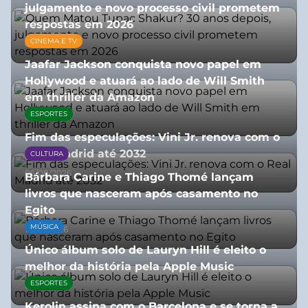
julgamento e novo processo civil prometem
respostas em 2026
CINEMA E TV
05/08/2026
Jaafar Jackson conquista novo papel em
Hollywood e atuará ao lado de Will Smith
em thriller da Amazon
ESPORTES
06/08/2026
Fim das especulações: Vini Jr. renova com o
Real Madrid até 2032
CULTURA
06/08/2026
Bárbara Carine e Thiago Thomé lançam
livros que nasceram após casamento no
Egito
MÚSICA
10/07/2026
Único álbum solo de Lauryn Hill é eleito o
melhor da história pela Apple Music
ESPORTES
06/08/2026
Kerolin assina com o Barcelona e se torna a