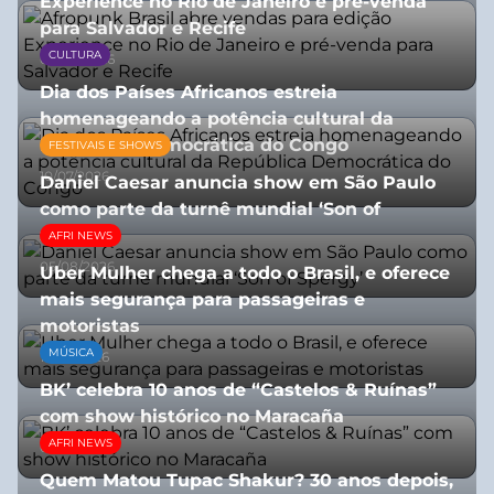
Experience no Rio de Janeiro e pré-venda
para Salvador e Recife
CULTURA
03/08/2026
Dia dos Países Africanos estreia
homenageando a potência cultural da
República Democrática do Congo
FESTIVAIS E SHOWS
10/07/2026
Daniel Caesar anuncia show em São Paulo
como parte da turnê mundial ‘Son of
Spergy’
AFRI NEWS
05/08/2026
Uber Mulher chega a todo o Brasil, e oferece
mais segurança para passageiras e
motoristas
MÚSICA
10/07/2026
BK’ celebra 10 anos de “Castelos & Ruínas”
com show histórico no Maracaña
AFRI NEWS
06/08/2026
Quem Matou Tupac Shakur? 30 anos depois,