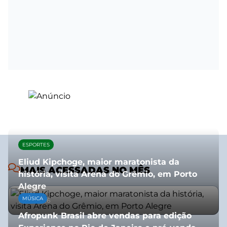
ESPORTES
Eliud Kipchoge, maior maratonista da
MAIS ACESSADAS NO MÊS
história, visita Arena do Grêmio, em Porto
Alegre
MÚSICA
10/07/2026
Afropunk Brasil abre vendas para edição