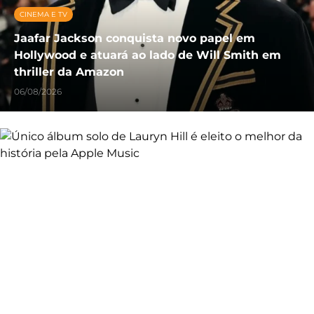
CINEMA E TV
Jaafar Jackson conquista novo papel em
Hollywood e atuará ao lado de Will Smith em
thriller da Amazon
06/08/2026