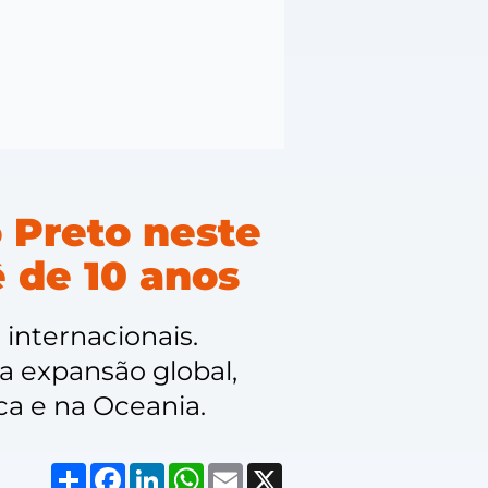
 Preto neste
ê de 10 anos
 internacionais.
a expansão global,
ca e na Oceania.
Compartilhar
Facebook
LinkedIn
WhatsApp
Email
X