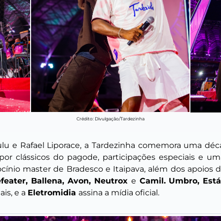
Crédito: Divulgação/Tardezinha
Zulu e Rafael Liporace, a Tardezinha comemora uma dé
or clássicos do pagode, participações especiais e u
cínio master de Bradesco e Itaipava, além dos apoios d
efeater, Ballena, Avon, Neutrox
e
Camil.
Umbro, Está
is, e a
Eletromidia
assina a mídia oficial.