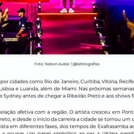
Foto: Nelson Avelar / @bsfotografias
or cidades como Rio de Janeiro, Curitiba, Vitória, Recife
, Lisboa e Luanda, além de Miami. Nas próximas semanas,
 e Sydney antes de chegar a Ribeirão Preto e aos shows fi
ção afetiva com a região. O artista cresceu em Ponta
reto, e desde o início da carreira a cidade se tornou um
tista em diferentes fases, dos tempos de Exaltasamba a
a a ocupar um papel simbólico ao ser a última par