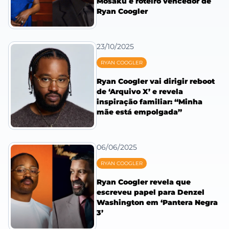
Mosaku e roteiro vencedor de
Ryan Coogler
23/10/2025
RYAN COOGLER
Ryan Coogler vai dirigir reboot
de ‘Arquivo X’ e revela
inspiração familiar: “Minha
mãe está empolgada”
06/06/2025
RYAN COOGLER
Ryan Coogler revela que
escreveu papel para Denzel
Washington em ‘Pantera Negra
3’