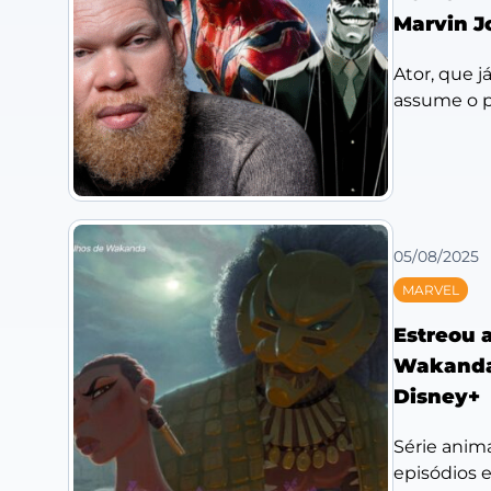
Marvin J
Ator, que j
assume o pa
05/08/2025
MARVEL
Estreou 
Wakanda’
Disney+
Série anim
episódios e