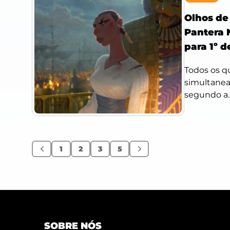
Olhos de
Pantera 
para 1º d
Todos os q
simultanea
segundo a..
1
2
3
5
Anterior
Próximo
SOBRE NÓS