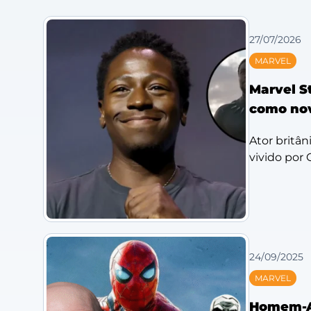
27/07/2026
MARVEL
Marvel S
como nov
Ator britâni
vivido por
24/09/2025
MARVEL
Homem-Ar