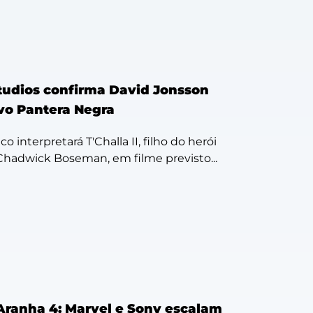
tudios confirma David Jonsson
o Pantera Negra
co interpretará T'Challa II, filho do herói
 Chadwick Boseman, em filme previsto...
anha 4: Marvel e Sony escalam