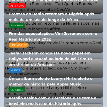
Barreiras” em campanha nacional da CeraVe
AFRI NEWS
08/07/2026
Bronzes do Benin retornam à Nigéria após
mais de um século longe da África
ESPORTES
08/07/2026
Fim das especulações: Vini Jr. renova com o
Real Madrid até 2032
CINEMA E TV
06/08/2026
Jaafar Jackson conquista novo papel em
Hollywood e atuará ao lado de Will Smith
em thriller da Amazon
MÚSICA
06/08/2026
Único álbum solo de Lauryn Hill é eleito o
melhor da história pela Apple Music
ESPORTES
06/08/2026
Kerolin assina com o Barcelona e se torna a
brasileira mais cara da história após