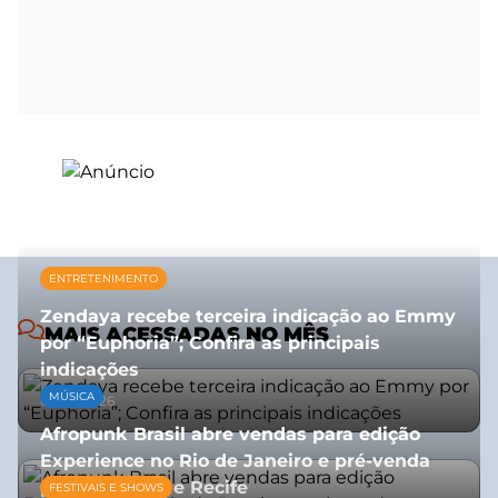
ENTRETENIMENTO
Zendaya recebe terceira indicação ao Emmy
MAIS ACESSADAS NO MÊS
por “Euphoria”; Confira as principais
indicações
MÚSICA
08/07/2026
Afropunk Brasil abre vendas para edição
Experience no Rio de Janeiro e pré-venda
para Salvador e Recife
FESTIVAIS E SHOWS