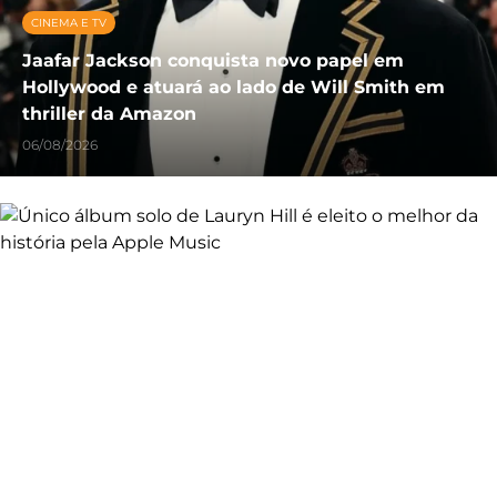
CINEMA E TV
Jaafar Jackson conquista novo papel em
Hollywood e atuará ao lado de Will Smith em
thriller da Amazon
06/08/2026