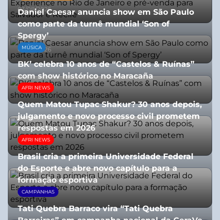
03/08/2026
Daniel Caesar anuncia show em São Paulo
como parte da turnê mundial ‘Son of
Spergy’
MÚSICA
05/08/2026
BK’ celebra 10 anos de “Castelos & Ruínas”
com show histórico no Maracaña
AFRI NEWS
06/08/2026
Quem Matou Tupac Shakur? 30 anos depois,
julgamento e novo processo civil prometem
respostas em 2026
AFRI NEWS
05/08/2026
Brasil cria a primeira Universidade Federal
do Esporte e abre novo capítulo para a
formação esportiva
CAMPANHAS
08/07/2026
Tati Quebra Barraco vira “Tati Quebra