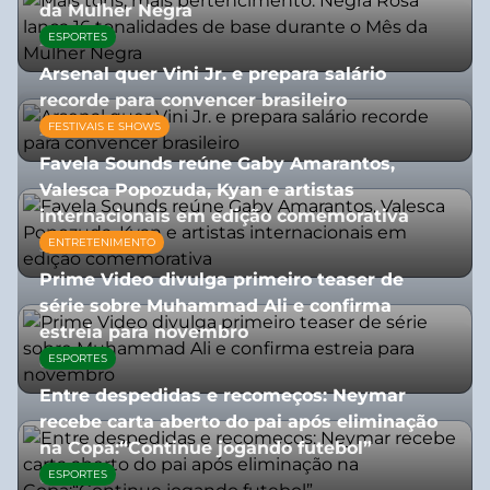
da Mulher Negra
ESPORTES
28/07/2026
Arsenal quer Vini Jr. e prepara salário
recorde para convencer brasileiro
FESTIVAIS E SHOWS
27/07/2026
Favela Sounds reúne Gaby Amarantos,
Valesca Popozuda, Kyan e artistas
internacionais em edição comemorativa
ENTRETENIMENTO
31/07/2026
Prime Video divulga primeiro teaser de
série sobre Muhammad Ali e confirma
estreia para novembro
ESPORTES
07/07/2026
Entre despedidas e recomeços: Neymar
recebe carta aberto do pai após eliminação
na Copa:“Continue jogando futebol”
ESPORTES
07/07/2026