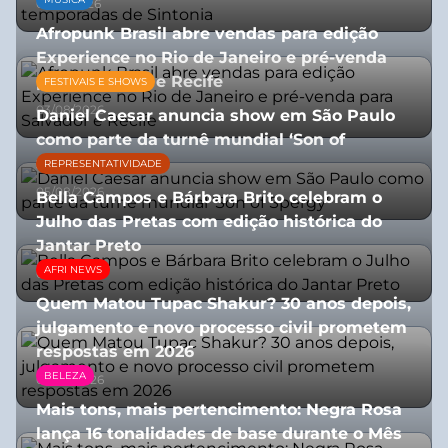
07/07/2026
Afropunk Brasil abre vendas para edição
Experience no Rio de Janeiro e pré-venda
para Salvador e Recife
FESTIVAIS E SHOWS
03/08/2026
Daniel Caesar anuncia show em São Paulo
como parte da turnê mundial ‘Son of
Spergy’
REPRESENTATIVIDADE
05/08/2026
Bella Campos e Bárbara Brito celebram o
Julho das Pretas com edição histórica do
Jantar Preto
AFRI NEWS
07/07/2026
Quem Matou Tupac Shakur? 30 anos depois,
julgamento e novo processo civil prometem
respostas em 2026
BELEZA
05/08/2026
Mais tons, mais pertencimento: Negra Rosa
lança 16 tonalidades de base durante o Mês