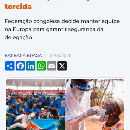
torcida
Federação congolesa decide manter equipe
na Europa para garantir segurança da
delegação
BARBARA BRAGA
|
21/05/2026
Compartilhar
Facebook
LinkedIn
WhatsApp
Email
X