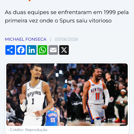
As duas equipes se enfrentaram em 1999 pela
primeira vez onde o Spurs saiu vitorioso
MICHAEL FONSECA
|
03/06/2026
Compartilhar
Facebook
LinkedIn
WhatsApp
Email
X
- Crédito: Reprodução